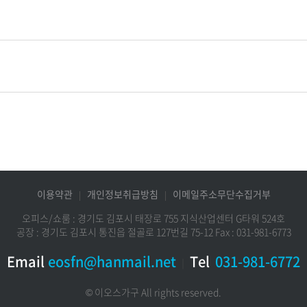
이용약관
개인정보취급방침
이메일주소무단수집거부
오피스/쇼룸 : 경기도 김포시 태장로 755 지식산업센터 G타워 524호
공장 : 경기도 김포시 통진읍 절골로 127번길 75-12 Fax : 031-981-6773
Email
eosfn@hanmail.net
Tel
031-981-6772
｜
© 이오스가구 All rights reserved.